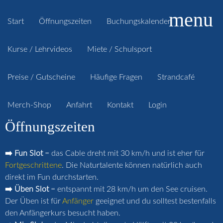
menu
Start
Öffnungszeiten
Buchungskalender
Kurse / Lehrvideos
Miete / Schulsport
Preise / Gutscheine
Häufige Fragen
Strandcafé
Merch-Shop
Anfahrt
Kontakt
Login
Öffnungszeiten
➡️ Fun Slot
= das Cable dreht mit 30 km/h und ist eher für
Fortgeschrittene
. Die Naturtalente können natürlich auch
direkt im Fun durchstarten.
➡️ Üben Slot
= entspannt mit 28 km/h um den See cruisen.
Der Üben ist für
Anfänger
geeignet und du solltest bestenfalls
den Anfängerkurs besucht haben.