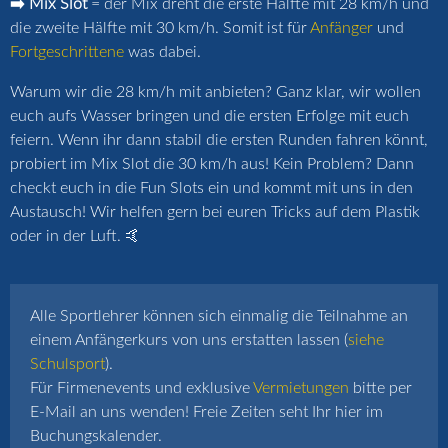
➡️ Mix Slot
= der Mix dreht die erste Hälfte mit 28 km/h und
die zweite Hälfte mit 30 km/h. Somit ist für
Anfänger
und
Fortgeschrittene
was dabei.
Warum wir die 28 km/h mit anbieten? Ganz klar, wir wollen
euch aufs Wasser bringen und die ersten Erfolge mit euch
feiern. Wenn ihr dann stabil die ersten Runden fahren könnt,
probiert im Mix Slot die 30 km/h aus! Kein Problem? Dann
checkt euch in die Fun Slots ein und kommt mit uns in den
Austausch! Wir helfen gern bei euren Tricks auf dem Plastik
oder in der Luft. 🤙
Alle Sportlehrer können sich einmalig die Teilnahme an
einem Anfängerkurs von uns erstatten lassen (
siehe
Schulsport
).
Für Firmenevents und exklusive
Vermietungen
bitte per
E-Mail an uns wenden! Freie Zeiten seht Ihr hier im
Buchungskalender.