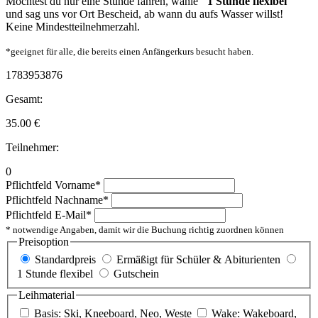
Möchtest du nur eine Stunde fahren, wähle
"1 Stunde flexibel"
und sag uns vor Ort Bescheid, ab wann du aufs Wasser willst!
Keine Mindestteilnehmerzahl.
*geeignet für alle, die bereits einen Anfängerkurs besucht haben.
1783953876
Gesamt:
35.00
€
Teilnehmer:
0
Pflichtfeld
Vorname
*
Pflichtfeld
Nachname
*
Pflichtfeld
E-Mail
*
* notwendige Angaben, damit wir die Buchung richtig zuordnen können
Preisoption
Standardpreis
Ermäßigt für Schüler & Abiturienten
1 Stunde flexibel
Gutschein
Leihmaterial
Basis: Ski, Kneeboard, Neo, Weste
Wake: Wakeboard,