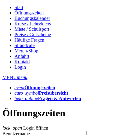
Start
Öffnungszeiten
Buchungskalender
Kurse / Lehrvideos
Miete / Schulsport
Preise / Gutscheine
Häufige Fragen
Strandcafé
Merch-Shop
Anfahrt
Kontakt
Login
MENÜ
menu
event
Öffnungs­zeiten
euro_symbol
Preis­übersicht
help_outline
Fragen & Antworten
Öffnungszeiten
lock_open
Login öffnen
Benutzername