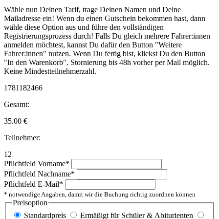
Wähle nun Deinen Tarif, trage Deinen Namen und Deine
Mailadresse ein! Wenn du einen Gutschein bekommen hast, dann
wähle diese Option aus und führe den vollständigen
Registrierungsprozess durch! Falls Du gleich mehrere Fahrer:innen
anmelden möchtest, kannst Du dafür den Button "Weitere
Fahrer:innen" nutzen. Wenn Du fertig bist, klickst Du den Button
"In den Warenkorb". Stornierung bis 48h vorher per Mail möglich.
Keine Mindestteilnehmerzahl.
1781182466
Gesamt:
35.00
€
Teilnehmer:
12
Pflichtfeld
Vorname
*
Pflichtfeld
Nachname
*
Pflichtfeld
E-Mail
*
* notwendige Angaben, damit wir die Buchung richtig zuordnen können
Preisoption
Standardpreis
Ermäßigt für Schüler & Abiturienten