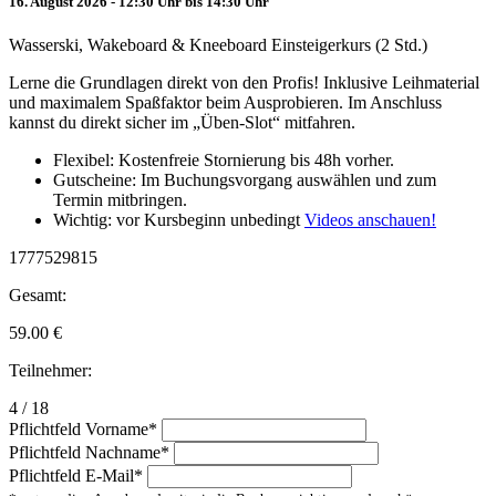
16. August 2026 - 12:30 Uhr bis 14:30 Uhr
Wasserski, Wakeboard & Kneeboard Einsteigerkurs (2 Std.)
Lerne die Grundlagen direkt von den Profis! Inklusive Leihmaterial
und maximalem Spaßfaktor beim Ausprobieren. Im Anschluss
kannst du direkt sicher im „Üben-Slot“ mitfahren.
Flexibel: Kostenfreie Stornierung bis 48h vorher.
Gutscheine: Im Buchungsvorgang auswählen und zum
Termin mitbringen.
Wichtig: vor Kursbeginn unbedingt
Videos anschauen!
1777529815
Gesamt:
59.00
€
Teilnehmer:
4 / 18
Pflichtfeld
Vorname
*
Pflichtfeld
Nachname
*
Pflichtfeld
E-Mail
*