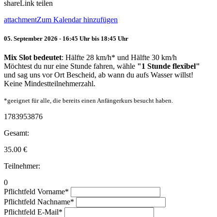
share
Link teilen
attachment
Zum Kalendar hinzufügen
05. September 2026 - 16:45 Uhr bis 18:45 Uhr
Mix Slot bedeutet
: Hälfte 28 km/h* und Hälfte 30 km/h
Möchtest du nur eine Stunde fahren, wähle
"1 Stunde flexibel"
und sag uns vor Ort Bescheid, ab wann du aufs Wasser willst!
Keine Mindestteilnehmerzahl.
*geeignet für alle, die bereits einen Anfängerkurs besucht haben.
1783953876
Gesamt:
35.00
€
Teilnehmer:
0
Pflichtfeld
Vorname
*
Pflichtfeld
Nachname
*
Pflichtfeld
E-Mail
*