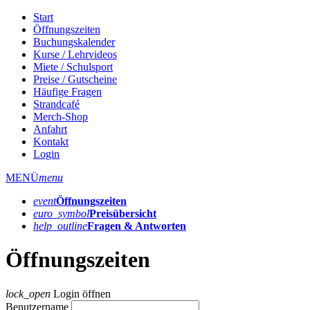
Start
Öffnungszeiten
Buchungskalender
Kurse / Lehrvideos
Miete / Schulsport
Preise / Gutscheine
Häufige Fragen
Strandcafé
Merch-Shop
Anfahrt
Kontakt
Login
MENÜ
menu
event
Öffnungs­zeiten
euro_symbol
Preis­übersicht
help_outline
Fragen & Antworten
Öffnungszeiten
lock_open
Login öffnen
Benutzername