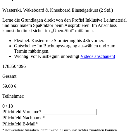
Wasserski, Wakeboard & Kneeboard Einsteigerkurs (2 Std.)
Lerne die Grundlagen direkt von den Profis! Inklusive Leihmaterial
und maximalem Spaßfaktor beim Ausprobieren. Im Anschluss
kannst du direkt sicher im „Üben-Slot“ mitfahren.
Flexibel: Kostenfreie Stornierung bis 48h vorher.
Gutscheine: Im Buchungsvorgang auswählen und zum
Termin mitbringen.
Wichtig: vor Kursbeginn unbedingt
Videos anschauen!
1783504096
Gesamt:
59.00
€
Teilnehmer:
0 / 18
Pflichtfeld
Vorname
*
Pflichtfeld
Nachname
*
Pflichtfeld
E-Mail
*
* notwendige Angaben, damit wir die Buchung richtig zuordnen können