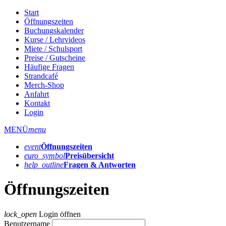
Start
Öffnungszeiten
Buchungskalender
Kurse / Lehrvideos
Miete / Schulsport
Preise / Gutscheine
Häufige Fragen
Strandcafé
Merch-Shop
Anfahrt
Kontakt
Login
MENÜ
menu
event
Öffnungs­zeiten
euro_symbol
Preis­übersicht
help_outline
Fragen & Antworten
Öffnungszeiten
lock_open
Login öffnen
Benutzername