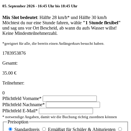
05. September 2026 - 16:45 Uhr bis 18:45 Uhr
Mix Slot bedeutet
: Hälfte 28 km/h* und Hälfte 30 km/h
Möchtest du nur eine Stunde fahren, wähle
"1 Stunde flexibel"
und sag uns vor Ort Bescheid, ab wann du aufs Wasser willst!
Keine Mindestteilnehmerzahl.
*geeignet für alle, die bereits einen Anfängerkurs besucht haben.
1783953876
Gesamt:
35.00
€
Teilnehmer:
0
Pflichtfeld
Vorname
*
Pflichtfeld
Nachname
*
Pflichtfeld
E-Mail
*
* notwendige Angaben, damit wir die Buchung richtig zuordnen können
Preisoption
Standardpreis
Ermäßigt für Schüler & Abiturienten