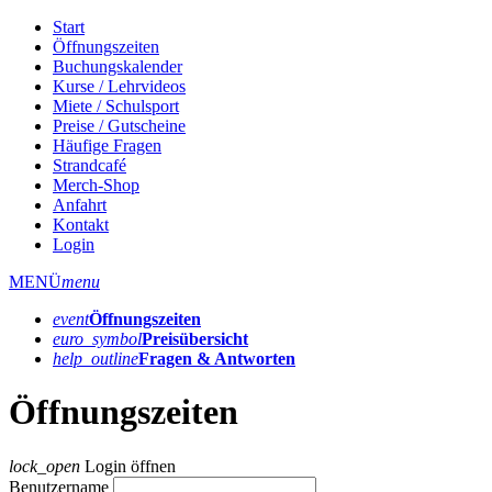
Start
Öffnungszeiten
Buchungskalender
Kurse / Lehrvideos
Miete / Schulsport
Preise / Gutscheine
Häufige Fragen
Strandcafé
Merch-Shop
Anfahrt
Kontakt
Login
MENÜ
menu
event
Öffnungs­zeiten
euro_symbol
Preis­übersicht
help_outline
Fragen & Antworten
Öffnungszeiten
lock_open
Login öffnen
Benutzername