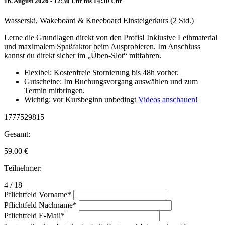
16. August 2026 - 12:30 Uhr bis 14:30 Uhr
Wasserski, Wakeboard & Kneeboard Einsteigerkurs (2 Std.)
Lerne die Grundlagen direkt von den Profis! Inklusive Leihmaterial
und maximalem Spaßfaktor beim Ausprobieren. Im Anschluss
kannst du direkt sicher im „Üben-Slot“ mitfahren.
Flexibel: Kostenfreie Stornierung bis 48h vorher.
Gutscheine: Im Buchungsvorgang auswählen und zum
Termin mitbringen.
Wichtig: vor Kursbeginn unbedingt
Videos anschauen!
1777529815
Gesamt:
59.00
€
Teilnehmer:
4 / 18
Pflichtfeld
Vorname
*
Pflichtfeld
Nachname
*
Pflichtfeld
E-Mail
*