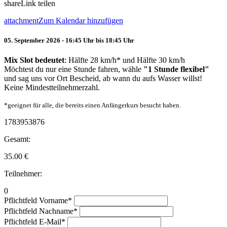
share
Link teilen
attachment
Zum Kalendar hinzufügen
05. September 2026 - 16:45 Uhr bis 18:45 Uhr
Mix Slot bedeutet
: Hälfte 28 km/h* und Hälfte 30 km/h
Möchtest du nur eine Stunde fahren, wähle
"1 Stunde flexibel"
und sag uns vor Ort Bescheid, ab wann du aufs Wasser willst!
Keine Mindestteilnehmerzahl.
*geeignet für alle, die bereits einen Anfängerkurs besucht haben.
1783953876
Gesamt:
35.00
€
Teilnehmer:
0
Pflichtfeld
Vorname
*
Pflichtfeld
Nachname
*
Pflichtfeld
E-Mail
*