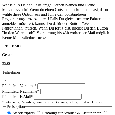
Wähle nun Deinen Tarif, trage Deinen Namen und Deine
Mailadresse ein! Wenn du einen Gutschein bekommen hast, dann
wähle diese Option aus und führe den vollständigen
Registrierungsprozess durch! Falls Du gleich mehrere Fahrer:innen
anmelden möchtest, kannst Du dafür den Button "Weitere
Fahrer:innen" nutzen. Wenn Du fertig bist, klickst Du den Button
"In den Warenkorb". Stornierung bis 48h vorher per Mail möglich.
Keine Mindestteilnehmerzahl.
1781182466
Gesamt:
35.00
€
Teilnehmer:
12
Pflichtfeld
Vorname
*
Pflichtfeld
Nachname
*
Pflichtfeld
E-Mail
*
* notwendige Angaben, damit wir die Buchung richtig zuordnen können
Preisoption
Standardpreis
Ermäßigt für Schüler & Abiturienten