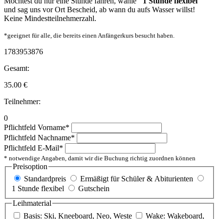
Möchtest du nur eine Stunde fahren, wähle
"1 Stunde flexibel"
und sag uns vor Ort Bescheid, ab wann du aufs Wasser willst!
Keine Mindestteilnehmerzahl.
*geeignet für alle, die bereits einen Anfängerkurs besucht haben.
1783953876
Gesamt:
35.00
€
Teilnehmer:
0
Pflichtfeld
Vorname
*
Pflichtfeld
Nachname
*
Pflichtfeld
E-Mail
*
* notwendige Angaben, damit wir die Buchung richtig zuordnen können
Preisoption
Standardpreis
Ermäßigt für Schüler & Abiturienten
1 Stunde flexibel
Gutschein
Leihmaterial
Basis: Ski, Kneeboard, Neo, Weste
Wake: Wakeboard,