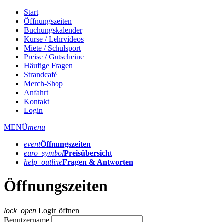
Start
Öffnungszeiten
Buchungskalender
Kurse / Lehrvideos
Miete / Schulsport
Preise / Gutscheine
Häufige Fragen
Strandcafé
Merch-Shop
Anfahrt
Kontakt
Login
MENÜ
menu
event
Öffnungs­zeiten
euro_symbol
Preis­übersicht
help_outline
Fragen & Antworten
Öffnungszeiten
lock_open
Login öffnen
Benutzername