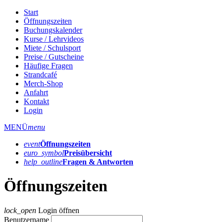
Start
Öffnungszeiten
Buchungskalender
Kurse / Lehrvideos
Miete / Schulsport
Preise / Gutscheine
Häufige Fragen
Strandcafé
Merch-Shop
Anfahrt
Kontakt
Login
MENÜ
menu
event
Öffnungs­zeiten
euro_symbol
Preis­übersicht
help_outline
Fragen & Antworten
Öffnungszeiten
lock_open
Login öffnen
Benutzername