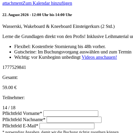
attachment
Zum Kalendar hinzufügen
22. August 2026 - 12:00 Uhr bis 14:00 Uhr
Wasserski, Wakeboard & Kneeboard Einsteigerkurs (2 Std.)
Lerne die Grundlagen direkt von den Profis! Inklusive Leihmaterial
Flexibel: Kostenfreie Stornierung bis 48h vorher.
Gutscheine: Im Buchungsvorgang auswählen und zum Termin 
Wichtig: vor Kursbeginn unbedingt
Videos anschauen!
1777529841
Gesamt:
59.00
€
Teilnehmer:
14 / 18
Pflichtfeld
Vorname
*
Pflichtfeld
Nachname
*
Pflichtfeld
E-Mail
*
* notwendige Angaben, damit wir die Buchung richtig zuordnen können