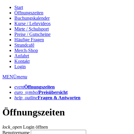
Start
Öffnungszeiten
Buchungskalender
Kurse / Lehrvideos
Miete / Schulsport
Preise / Gutscheine
Häufige Fragen
Strandcafé
Merch-Shop
Anfahrt
Kontakt
Login
MENÜ
menu
event
Öffnungs­zeiten
euro_symbol
Preis­übersicht
help_outline
Fragen & Antworten
Öffnungszeiten
lock_open
Login öffnen
Benutzername