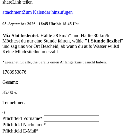
share
Link teilen
attachment
Zum Kalendar hinzufügen
05. September 2026 - 16:45 Uhr bis 18:45 Uhr
Mix Slot bedeutet
: Hälfte 28 km/h* und Hälfte 30 km/h
Möchtest du nur eine Stunde fahren, wähle
"1 Stunde flexibel"
und sag uns vor Ort Bescheid, ab wann du aufs Wasser willst!
Keine Mindestteilnehmerzahl.
*geeignet für alle, die bereits einen Anfängerkurs besucht haben.
1783953876
Gesamt:
35.00
€
Teilnehmer:
0
Pflichtfeld
Vorname
*
Pflichtfeld
Nachname
*
Pflichtfeld
E-Mail
*