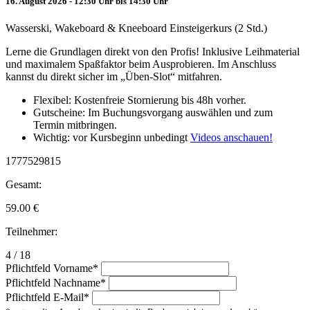
16. August 2026 - 12:30 Uhr bis 14:30 Uhr
Wasserski, Wakeboard & Kneeboard Einsteigerkurs (2 Std.)
Lerne die Grundlagen direkt von den Profis! Inklusive Leihmaterial
und maximalem Spaßfaktor beim Ausprobieren. Im Anschluss
kannst du direkt sicher im „Üben-Slot“ mitfahren.
Flexibel: Kostenfreie Stornierung bis 48h vorher.
Gutscheine: Im Buchungsvorgang auswählen und zum
Termin mitbringen.
Wichtig: vor Kursbeginn unbedingt
Videos anschauen!
1777529815
Gesamt:
59.00
€
Teilnehmer:
4 / 18
Pflichtfeld
Vorname
*
Pflichtfeld
Nachname
*
Pflichtfeld
E-Mail
*