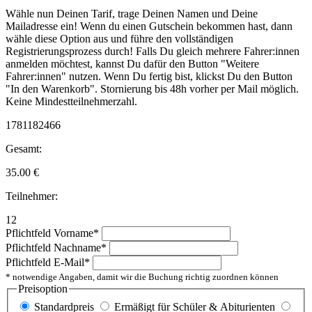
Wähle nun Deinen Tarif, trage Deinen Namen und Deine
Mailadresse ein! Wenn du einen Gutschein bekommen hast, dann
wähle diese Option aus und führe den vollständigen
Registrierungsprozess durch! Falls Du gleich mehrere Fahrer:innen
anmelden möchtest, kannst Du dafür den Button "Weitere
Fahrer:innen" nutzen. Wenn Du fertig bist, klickst Du den Button
"In den Warenkorb". Stornierung bis 48h vorher per Mail möglich.
Keine Mindestteilnehmerzahl.
1781182466
Gesamt:
35.00
€
Teilnehmer:
12
Pflichtfeld
Vorname
*
Pflichtfeld
Nachname
*
Pflichtfeld
E-Mail
*
* notwendige Angaben, damit wir die Buchung richtig zuordnen können
Preisoption
Standardpreis
Ermäßigt für Schüler & Abiturienten