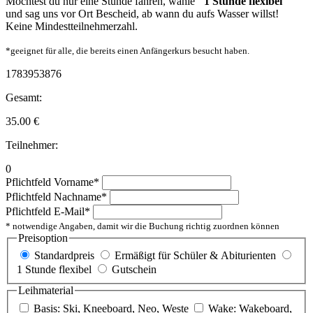
Möchtest du nur eine Stunde fahren, wähle
"1 Stunde flexibel"
und sag uns vor Ort Bescheid, ab wann du aufs Wasser willst!
Keine Mindestteilnehmerzahl.
*geeignet für alle, die bereits einen Anfängerkurs besucht haben.
1783953876
Gesamt:
35.00
€
Teilnehmer:
0
Pflichtfeld
Vorname
*
Pflichtfeld
Nachname
*
Pflichtfeld
E-Mail
*
* notwendige Angaben, damit wir die Buchung richtig zuordnen können
Preisoption
Standardpreis
Ermäßigt für Schüler & Abiturienten
1 Stunde flexibel
Gutschein
Leihmaterial
Basis: Ski, Kneeboard, Neo, Weste
Wake: Wakeboard,