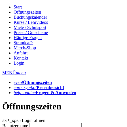
Start
Öffnungszeiten
Buchungskalender
Kurse / Lehrvideos
Miete / Schulsport
Preise / Gutscheine
Häufige Fragen
Strandcafé
Merch-Shop
Anfahrt
Kontakt
Login
MENÜ
menu
event
Öffnungs­zeiten
euro_symbol
Preis­übersicht
help_outline
Fragen & Antworten
Öffnungszeiten
lock_open
Login öffnen
Benutzername