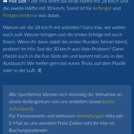
➡️ Mix Slot
= der Mix dreht die erste Hälfte mit 28 km/h und
die zweite Hälfte mit 30 km/h. Somit ist für
Anfänger
und
Fortgeschrittene
was dabei.
Warum wir die 28 km/h mit anbieten? Ganz klar, wir wollen
euch aufs Wasser bringen und die ersten Erfolge mit euch
feiern. Wenn ihr dann stabil die ersten Runden fahren könnt,
probiert im Mix Slot die 30 km/h aus! Kein Problem? Dann
checkt euch in die Fun Slots ein und kommt mit uns in den
Austausch! Wir helfen gern bei euren Tricks auf dem Plastik
oder in der Luft. 🤙
Alle Sportlehrer können sich einmalig die Teilnahme an
einem Anfängerkurs von uns erstatten lassen (
siehe
Schulsport
).
Für Firmenevents und exklusive
Vermietungen
bitte per
E-Mail an uns wenden! Freie Zeiten seht Ihr hier im
Buchungskalender.