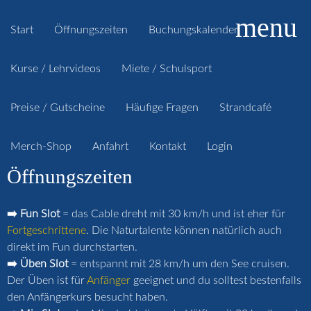
menu
Start
Öffnungszeiten
Buchungskalender
Kurse / Lehrvideos
Miete / Schulsport
Preise / Gutscheine
Häufige Fragen
Strandcafé
Merch-Shop
Anfahrt
Kontakt
Login
Öffnungszeiten
➡️ Fun Slot
= das Cable dreht mit 30 km/h und ist eher für
Fortgeschrittene
. Die Naturtalente können natürlich auch
direkt im Fun durchstarten.
➡️ Üben Slot
= entspannt mit 28 km/h um den See cruisen.
Der Üben ist für
Anfänger
geeignet und du solltest bestenfalls
den Anfängerkurs besucht haben.