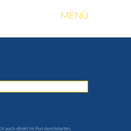
ige Fragen
Strandcafé
Merch-Shop
Anfahrt
menu
MENÜ
ich auch direkt im Fun durchstarten.