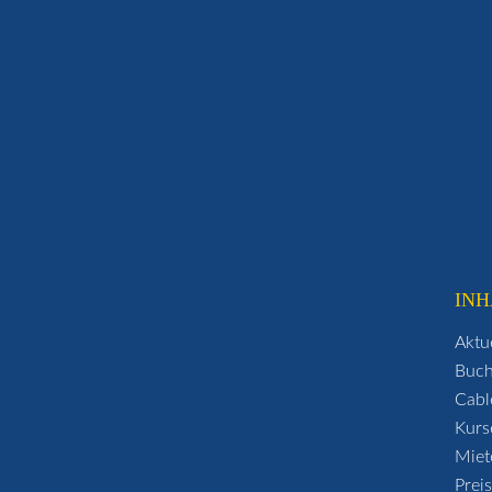
INH
Aktu
Buc
Cabl
Kurs
Miet
Prei