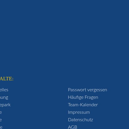
ALTE:
elles
Passwort vergessen
hung
Häufige Fragen
epark
Team-Kalender
e
Impressum
e
Datenschutz
se
AGB