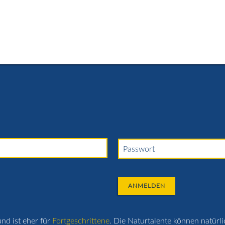
hrvideos
Miete / Schulsport
Preise / Gutscheine
Häuf
Passwort
ANMELDEN
nd ist eher für
Fortgeschrittene
. Die Naturtalente können natürl