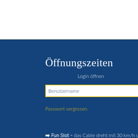
Start
Öffnungszeiten
Buchungskalender
Kurse / Le
Kontakt
Login
Öffnungszeiten
lock_open
Login öffnen
Benutzername
Passwort vergessen.
➡️ Fun Slot
= das Cable dreht mit 30 km/h u