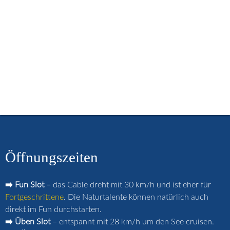
menu
Start
Öffnungszeiten
Buchungskalender
Kurse / Lehrvideos
Miete / Schulsport
Preise / Gutscheine
Häufige Fragen
Strandcafé
Merch-Shop
Anfahrt
Kontakt
Login
Öffnungszeiten
➡️ Fun Slot
= das Cable dreht mit 30 km/h und ist eher für
Fortgeschrittene
. Die Naturtalente können natürlich auch
direkt im Fun durchstarten.
➡️ Üben Slot
= entspannt mit 28 km/h um den See cruisen.