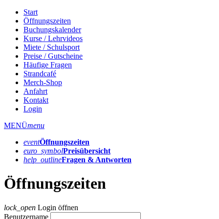
Start
Öffnungszeiten
Buchungskalender
Kurse / Lehrvideos
Miete / Schulsport
Preise / Gutscheine
Häufige Fragen
Strandcafé
Merch-Shop
Anfahrt
Kontakt
Login
MENÜ
menu
event
Öffnungs­zeiten
euro_symbol
Preis­übersicht
help_outline
Fragen & Antworten
Öffnungszeiten
lock_open
Login öffnen
Benutzername