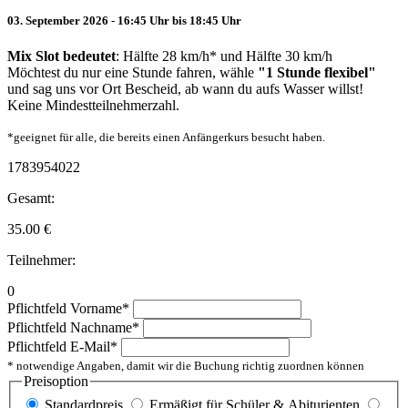
03. September 2026 - 16:45 Uhr bis 18:45 Uhr
Mix Slot bedeutet
: Hälfte 28 km/h* und Hälfte 30 km/h
Möchtest du nur eine Stunde fahren, wähle
"1 Stunde flexibel"
und sag uns vor Ort Bescheid, ab wann du aufs Wasser willst!
Keine Mindestteilnehmerzahl.
*geeignet für alle, die bereits einen Anfängerkurs besucht haben.
1783954022
Gesamt:
35.00
€
Teilnehmer:
0
Pflichtfeld
Vorname
*
Pflichtfeld
Nachname
*
Pflichtfeld
E-Mail
*
* notwendige Angaben, damit wir die Buchung richtig zuordnen können
Preisoption
Standardpreis
Ermäßigt für Schüler & Abiturienten