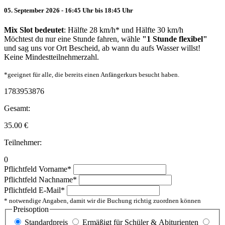
05. September 2026 - 16:45 Uhr bis 18:45 Uhr
Mix Slot bedeutet
: Hälfte 28 km/h* und Hälfte 30 km/h
Möchtest du nur eine Stunde fahren, wähle
"1 Stunde flexibel"
und sag uns vor Ort Bescheid, ab wann du aufs Wasser willst!
Keine Mindestteilnehmerzahl.
*geeignet für alle, die bereits einen Anfängerkurs besucht haben.
1783953876
Gesamt:
35.00
€
Teilnehmer:
0
Pflichtfeld
Vorname
*
Pflichtfeld
Nachname
*
Pflichtfeld
E-Mail
*
* notwendige Angaben, damit wir die Buchung richtig zuordnen können
Preisoption
Standardpreis
Ermäßigt für Schüler & Abiturienten