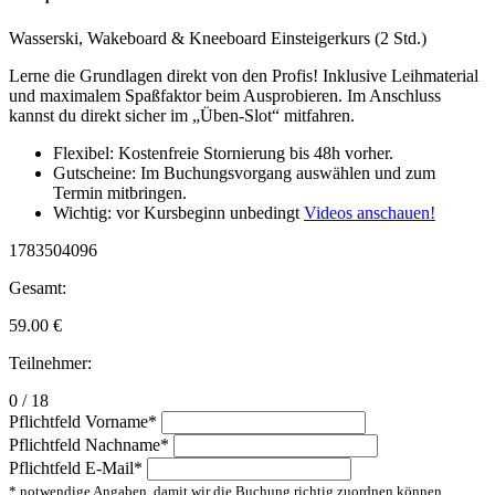
Wasserski, Wakeboard & Kneeboard Einsteigerkurs (2 Std.)
Lerne die Grundlagen direkt von den Profis! Inklusive Leihmaterial
und maximalem Spaßfaktor beim Ausprobieren. Im Anschluss
kannst du direkt sicher im „Üben-Slot“ mitfahren.
Flexibel: Kostenfreie Stornierung bis 48h vorher.
Gutscheine: Im Buchungsvorgang auswählen und zum
Termin mitbringen.
Wichtig: vor Kursbeginn unbedingt
Videos anschauen!
1783504096
Gesamt:
59.00
€
Teilnehmer:
0 / 18
Pflichtfeld
Vorname
*
Pflichtfeld
Nachname
*
Pflichtfeld
E-Mail
*
* notwendige Angaben, damit wir die Buchung richtig zuordnen können