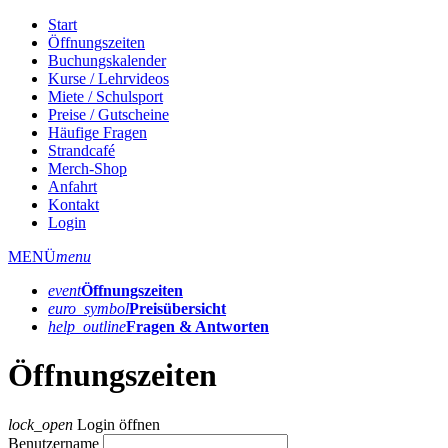
Start
Öffnungszeiten
Buchungskalender
Kurse / Lehrvideos
Miete / Schulsport
Preise / Gutscheine
Häufige Fragen
Strandcafé
Merch-Shop
Anfahrt
Kontakt
Login
MENÜ
menu
event
Öffnungs­zeiten
euro_symbol
Preis­übersicht
help_outline
Fragen & Antworten
Öffnungszeiten
lock_open
Login öffnen
Benutzername