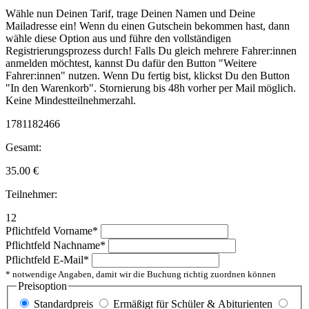
Wähle nun Deinen Tarif, trage Deinen Namen und Deine
Mailadresse ein! Wenn du einen Gutschein bekommen hast, dann
wähle diese Option aus und führe den vollständigen
Registrierungsprozess durch! Falls Du gleich mehrere Fahrer:innen
anmelden möchtest, kannst Du dafür den Button "Weitere
Fahrer:innen" nutzen. Wenn Du fertig bist, klickst Du den Button
"In den Warenkorb". Stornierung bis 48h vorher per Mail möglich.
Keine Mindestteilnehmerzahl.
1781182466
Gesamt:
35.00
€
Teilnehmer:
12
Pflichtfeld
Vorname
*
Pflichtfeld
Nachname
*
Pflichtfeld
E-Mail
*
* notwendige Angaben, damit wir die Buchung richtig zuordnen können
Preisoption
Standardpreis
Ermäßigt für Schüler & Abiturienten