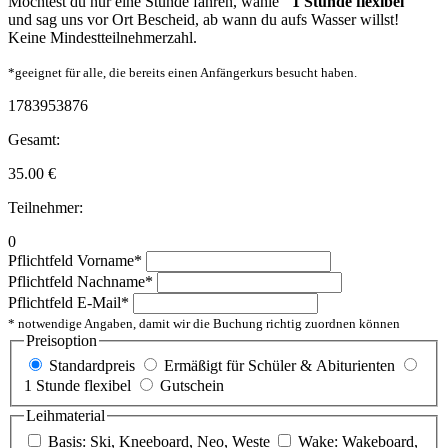
Möchtest du nur eine Stunde fahren, wähle
"1 Stunde flexibel"
und sag uns vor Ort Bescheid, ab wann du aufs Wasser willst!
Keine Mindestteilnehmerzahl.
*geeignet für alle, die bereits einen Anfängerkurs besucht haben.
1783953876
Gesamt:
35.00
€
Teilnehmer:
0
Pflichtfeld
Vorname
*
Pflichtfeld
Nachname
*
Pflichtfeld
E-Mail
*
* notwendige Angaben, damit wir die Buchung richtig zuordnen können
Preisoption
Standardpreis
Ermäßigt für Schüler & Abiturienten
1 Stunde flexibel
Gutschein
Leihmaterial
Basis: Ski, Kneeboard, Neo, Weste
Wake: Wakeboard,