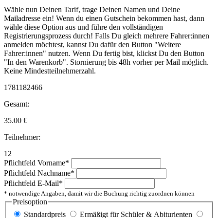
Wähle nun Deinen Tarif, trage Deinen Namen und Deine
Mailadresse ein! Wenn du einen Gutschein bekommen hast, dann
wähle diese Option aus und führe den vollständigen
Registrierungsprozess durch! Falls Du gleich mehrere Fahrer:innen
anmelden möchtest, kannst Du dafür den Button "Weitere
Fahrer:innen" nutzen. Wenn Du fertig bist, klickst Du den Button
"In den Warenkorb". Stornierung bis 48h vorher per Mail möglich.
Keine Mindestteilnehmerzahl.
1781182466
Gesamt:
35.00
€
Teilnehmer:
12
Pflichtfeld
Vorname
*
Pflichtfeld
Nachname
*
Pflichtfeld
E-Mail
*
* notwendige Angaben, damit wir die Buchung richtig zuordnen können
Preisoption
Standardpreis
Ermäßigt für Schüler & Abiturienten