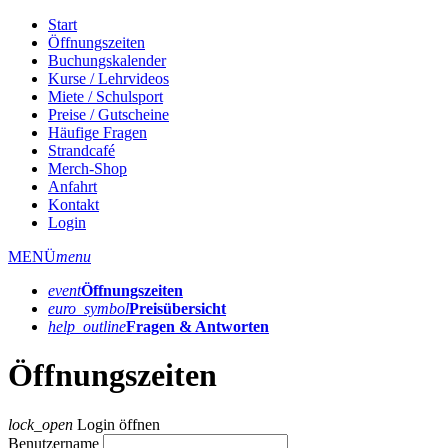
Start
Öffnungszeiten
Buchungskalender
Kurse / Lehrvideos
Miete / Schulsport
Preise / Gutscheine
Häufige Fragen
Strandcafé
Merch-Shop
Anfahrt
Kontakt
Login
MENÜ
menu
event
Öffnungs­zeiten
euro_symbol
Preis­übersicht
help_outline
Fragen & Antworten
Öffnungszeiten
lock_open
Login öffnen
Benutzername