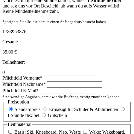
Möchtest du nur eine Stunde fahren, wähle
"1 Stunde flexibel"
und sag uns vor Ort Bescheid, ab wann du aufs Wasser willst!
Keine Mindestteilnehmerzahl.
*geeignet für alle, die bereits einen Anfängerkurs besucht haben.
1783953876
Gesamt:
35.00
€
Teilnehmer:
0
Pflichtfeld
Vorname
*
Pflichtfeld
Nachname
*
Pflichtfeld
E-Mail
*
* notwendige Angaben, damit wir die Buchung richtig zuordnen können
Preisoption
Standardpreis
Ermäßigt für Schüler & Abiturienten
1 Stunde flexibel
Gutschein
Leihmaterial
Basis: Ski, Kneeboard, Neo, Weste
Wake: Wakeboard,