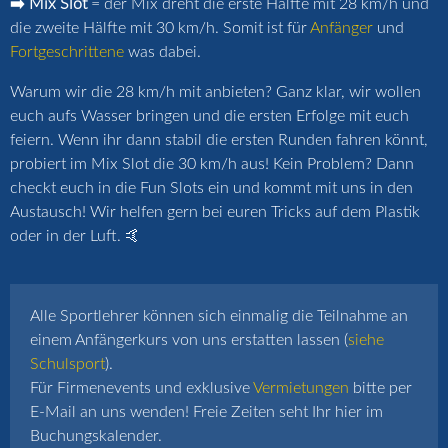
➡️ Mix Slot
= der Mix dreht die erste Hälfte mit 28 km/h und
die zweite Hälfte mit 30 km/h. Somit ist für
Anfänger
und
Fortgeschrittene
was dabei.
Warum wir die 28 km/h mit anbieten? Ganz klar, wir wollen
euch aufs Wasser bringen und die ersten Erfolge mit euch
feiern. Wenn ihr dann stabil die ersten Runden fahren könnt,
probiert im Mix Slot die 30 km/h aus! Kein Problem? Dann
checkt euch in die Fun Slots ein und kommt mit uns in den
Austausch! Wir helfen gern bei euren Tricks auf dem Plastik
oder in der Luft. 🤙
Alle Sportlehrer können sich einmalig die Teilnahme an
einem Anfängerkurs von uns erstatten lassen (
siehe
Schulsport
).
Für Firmenevents und exklusive
Vermietungen
bitte per
E-Mail an uns wenden! Freie Zeiten seht Ihr hier im
Buchungskalender.