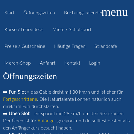
menu
Start
Öffnungszeiten
Buchungskalender
Kurse / Lehrvideos
Miete / Schulsport
Preise / Gutscheine
Häufige Fragen
Strandcafé
Merch-Shop
Anfahrt
Kontakt
Login
Öffnungszeiten
➡️ Fun Slot
= das Cable dreht mit 30 km/h und ist eher für
Fortgeschrittene
. Die Naturtalente können natürlich auch
direkt im Fun durchstarten.
➡️ Üben Slot
= entspannt mit 28 km/h um den See cruisen.
Der Üben ist für
Anfänger
geeignet und du solltest bestenfalls
den Anfängerkurs besucht haben.