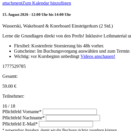
attachment
Zum Kalendar hinzufügen
15. August 2026 - 12:00 Uhr bis 14:00 Uhr
Wasserski, Wakeboard & Kneeboard Einsteigerkurs (2 Std.)
Lerne die Grundlagen direkt von den Profis! Inklusive Leihmaterial
Flexibel: Kostenfreie Stornierung bis 48h vorher.
Gutscheine: Im Buchungsvorgang auswählen und zum Termin 
Wichtig: vor Kursbeginn unbedingt
Videos anschauen!
1777529785
Gesamt:
59.00
€
Teilnehmer:
16 / 18
Pflichtfeld
Vorname
*
Pflichtfeld
Nachname
*
Pflichtfeld
E-Mail
*
* notwendige Angaben, damit wir die Buchung richtig zuordnen können