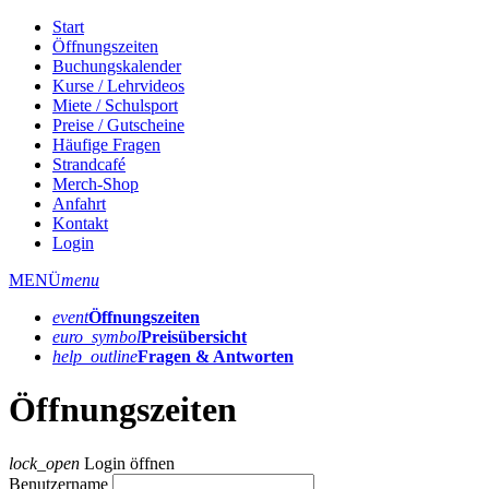
Start
Öffnungszeiten
Buchungskalender
Kurse / Lehrvideos
Miete / Schulsport
Preise / Gutscheine
Häufige Fragen
Strandcafé
Merch-Shop
Anfahrt
Kontakt
Login
MENÜ
menu
event
Öffnungs­zeiten
euro_symbol
Preis­übersicht
help_outline
Fragen & Antworten
Öffnungszeiten
lock_open
Login öffnen
Benutzername