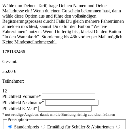
Wähle nun Deinen Tarif, trage Deinen Namen und Deine
Mailadresse ein! Wenn du einen Gutschein bekommen hast, dann
wähle diese Option aus und führe den vollständigen
Registrierungsprozess durch! Falls Du gleich mehrere Fahrer:innen
anmelden möchtest, kannst Du dafür den Button "Weitere
Fahrer:innen" nutzen. Wenn Du fertig bist, klickst Du den Button
"In den Warenkorb". Stornierung bis 48h vorher per Mail möglich.
Keine Mindestteilnehmerzahl.
1781182466
Gesamt:
35.00
€
Teilnehmer:
12
Pflichtfeld
Vorname
*
Pflichtfeld
Nachname
*
Pflichtfeld
E-Mail
*
* notwendige Angaben, damit wir die Buchung richtig zuordnen können
Preisoption
Standardpreis
Ermäßigt für Schüler & Abiturienten