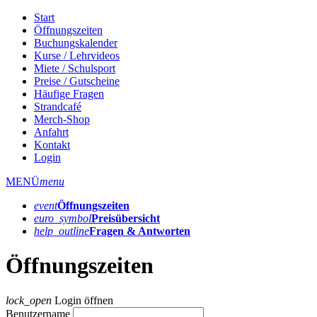
Start
Öffnungszeiten
Buchungskalender
Kurse / Lehrvideos
Miete / Schulsport
Preise / Gutscheine
Häufige Fragen
Strandcafé
Merch-Shop
Anfahrt
Kontakt
Login
MENÜ
menu
event
Öffnungs­zeiten
euro_symbol
Preis­übersicht
help_outline
Fragen & Antworten
Öffnungszeiten
lock_open
Login öffnen
Benutzername