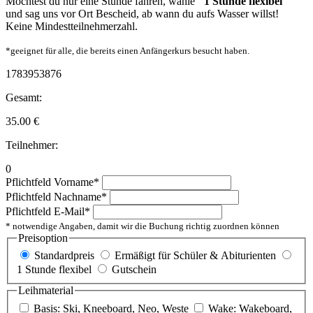
Möchtest du nur eine Stunde fahren, wähle
"1 Stunde flexibel"
und sag uns vor Ort Bescheid, ab wann du aufs Wasser willst!
Keine Mindestteilnehmerzahl.
*geeignet für alle, die bereits einen Anfängerkurs besucht haben.
1783953876
Gesamt:
35.00
€
Teilnehmer:
0
Pflichtfeld
Vorname
*
Pflichtfeld
Nachname
*
Pflichtfeld
E-Mail
*
* notwendige Angaben, damit wir die Buchung richtig zuordnen können
Preisoption
Standardpreis
Ermäßigt für Schüler & Abiturienten
1 Stunde flexibel
Gutschein
Leihmaterial
Basis: Ski, Kneeboard, Neo, Weste
Wake: Wakeboard,