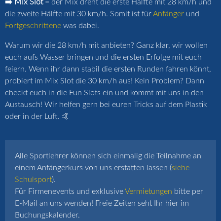
➡️ Mix Slot
= der Mix dreht die erste Hälfte mit 28 km/h und
die zweite Hälfte mit 30 km/h. Somit ist für
Anfänger
und
Fortgeschrittene
was dabei.
Warum wir die 28 km/h mit anbieten? Ganz klar, wir wollen
euch aufs Wasser bringen und die ersten Erfolge mit euch
feiern. Wenn ihr dann stabil die ersten Runden fahren könnt,
probiert im Mix Slot die 30 km/h aus! Kein Problem? Dann
checkt euch in die Fun Slots ein und kommt mit uns in den
Austausch! Wir helfen gern bei euren Tricks auf dem Plastik
oder in der Luft. 🤙
Alle Sportlehrer können sich einmalig die Teilnahme an
einem Anfängerkurs von uns erstatten lassen (
siehe
Schulsport
).
Für Firmenevents und exklusive
Vermietungen
bitte per
E-Mail an uns wenden! Freie Zeiten seht Ihr hier im
Buchungskalender.