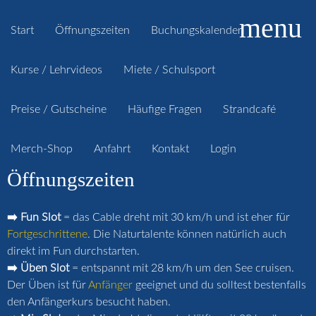
menu
Start
Öffnungszeiten
Buchungskalender
Kurse / Lehrvideos
Miete / Schulsport
Preise / Gutscheine
Häufige Fragen
Strandcafé
Merch-Shop
Anfahrt
Kontakt
Login
Öffnungszeiten
➡️ Fun Slot
= das Cable dreht mit 30 km/h und ist eher für
Fortgeschrittene
. Die Naturtalente können natürlich auch
direkt im Fun durchstarten.
➡️ Üben Slot
= entspannt mit 28 km/h um den See cruisen.
Der Üben ist für
Anfänger
geeignet und du solltest bestenfalls
den Anfängerkurs besucht haben.