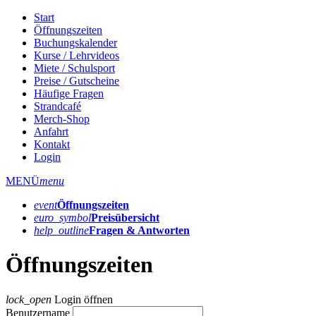
Start
Öffnungszeiten
Buchungskalender
Kurse / Lehrvideos
Miete / Schulsport
Preise / Gutscheine
Häufige Fragen
Strandcafé
Merch-Shop
Anfahrt
Kontakt
Login
MENÜ
menu
event
Öffnungs­zeiten
euro_symbol
Preis­übersicht
help_outline
Fragen & Antworten
Öffnungszeiten
lock_open
Login öffnen
Benutzername