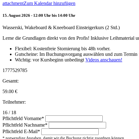
attachment
Zum Kalendar hinzufügen
15. August 2026 - 12:00 Uhr bis 14:00 Uhr
Wasserski, Wakeboard & Kneeboard Einsteigerkurs (2 Std.)
Lerne die Grundlagen direkt von den Profis! Inklusive Leihmaterial
Flexibel: Kostenfreie Stornierung bis 48h vorher.
Gutscheine: Im Buchungsvorgang auswählen und zum Termin 
Wichtig: vor Kursbeginn unbedingt
Videos anschauen!
1777529785
Gesamt:
59.00
€
Teilnehmer:
16 / 18
Pflichtfeld
Vorname
*
Pflichtfeld
Nachname
*
Pflichtfeld
E-Mail
*
* notwendige Angaben, damit wir die Buchung richtig zuordnen können