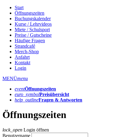
Start
Öffnungszeiten
Buchungskalender
Kurse / Lehrvideos
Miete / Schulsport
Preise / Gutscheine
Häufige Fragen
Strandcafé
Merch-Shop
Anfahrt
Kontakt
Login
MENÜ
menu
event
Öffnungs­zeiten
euro_symbol
Preis­übersicht
help_outline
Fragen & Antworten
Öffnungszeiten
lock_open
Login öffnen
Benutzername