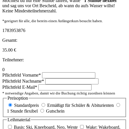
Möchtest du nur eine Stunde fahren, wähle
"1 Stunde flexibel"
und sag uns vor Ort Bescheid, ab wann du aufs Wasser willst!
Keine Mindestteilnehmerzahl.
*geeignet für alle, die bereits einen Anfängerkurs besucht haben.
1783953876
Gesamt:
35.00
€
Teilnehmer:
0
Pflichtfeld
Vorname
*
Pflichtfeld
Nachname
*
Pflichtfeld
E-Mail
*
* notwendige Angaben, damit wir die Buchung richtig zuordnen können
Preisoption
Standardpreis
Ermäßigt für Schüler & Abiturienten
1 Stunde flexibel
Gutschein
Leihmaterial
Basis: Ski, Kneeboard, Neo, Weste
Wake: Wakeboard,