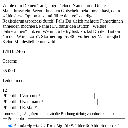
Wähle nun Deinen Tarif, trage Deinen Namen und Deine
Mailadresse ein! Wenn du einen Gutschein bekommen hast, dann
wähle diese Option aus und führe den vollständigen
Registrierungsprozess durch! Falls Du gleich mehrere Fahrer:innen
anmelden möchtest, kannst Du dafür den Button "Weitere
Fahrer:innen" nutzen. Wenn Du fertig bist, klickst Du den Button
"In den Warenkorb". Stornierung bis 48h vorher per Mail möglich.
Keine Mindestteilnehmerzahl.
1781182466
Gesamt:
35.00
€
Teilnehmer:
12
Pflichtfeld
Vorname
*
Pflichtfeld
Nachname
*
Pflichtfeld
E-Mail
*
* notwendige Angaben, damit wir die Buchung richtig zuordnen können
Preisoption
Standardpreis
Ermäßigt für Schüler & Abiturienten