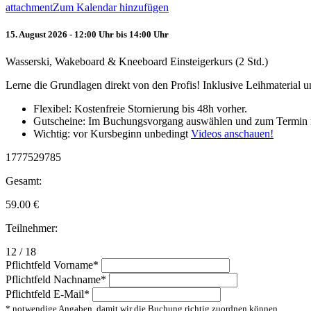
attachment
Zum Kalendar hinzufügen
15. August 2026 - 12:00 Uhr bis 14:00 Uhr
Wasserski, Wakeboard & Kneeboard Einsteigerkurs (2 Std.)
Lerne die Grundlagen direkt von den Profis! Inklusive Leihmaterial
Flexibel: Kostenfreie Stornierung bis 48h vorher.
Gutscheine: Im Buchungsvorgang auswählen und zum Termin 
Wichtig: vor Kursbeginn unbedingt
Videos anschauen!
1777529785
Gesamt:
59.00
€
Teilnehmer:
12 / 18
Pflichtfeld
Vorname
*
Pflichtfeld
Nachname
*
Pflichtfeld
E-Mail
*
* notwendige Angaben, damit wir die Buchung richtig zuordnen können