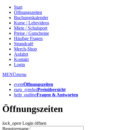
Start
Öffnungszeiten
Buchungskalender
Kurse / Lehrvideos
Miete / Schulsport
Preise / Gutscheine
Häufige Fragen
Strandcafé
Merch-Shop
Anfahrt
Kontakt
Login
MENÜ
menu
event
Öffnungs­zeiten
euro_symbol
Preis­übersicht
help_outline
Fragen & Antworten
Öffnungszeiten
lock_open
Login öffnen
Benutzername