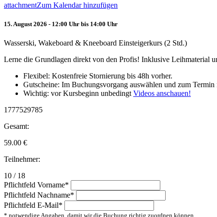
attachment
Zum Kalendar hinzufügen
15. August 2026 - 12:00 Uhr bis 14:00 Uhr
Wasserski, Wakeboard & Kneeboard Einsteigerkurs (2 Std.)
Lerne die Grundlagen direkt von den Profis! Inklusive Leihmaterial
Flexibel: Kostenfreie Stornierung bis 48h vorher.
Gutscheine: Im Buchungsvorgang auswählen und zum Termin 
Wichtig: vor Kursbeginn unbedingt
Videos anschauen!
1777529785
Gesamt:
59.00
€
Teilnehmer:
10 / 18
Pflichtfeld
Vorname
*
Pflichtfeld
Nachname
*
Pflichtfeld
E-Mail
*
* notwendige Angaben, damit wir die Buchung richtig zuordnen können