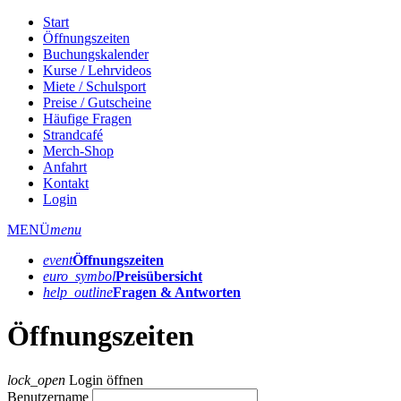
Start
Öffnungszeiten
Buchungskalender
Kurse / Lehrvideos
Miete / Schulsport
Preise / Gutscheine
Häufige Fragen
Strandcafé
Merch-Shop
Anfahrt
Kontakt
Login
MENÜ
menu
event
Öffnungs­zeiten
euro_symbol
Preis­übersicht
help_outline
Fragen & Antworten
Öffnungszeiten
lock_open
Login öffnen
Benutzername