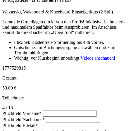
16. August 2026 - 12:30 Uhr bis 14:30 Uhr
Wasserski, Wakeboard & Kneeboard Einsteigerkurs (2 Std.)
Lerne die Grundlagen direkt von den Profis! Inklusive Leihmaterial
und maximalem Spaßfaktor beim Ausprobieren. Im Anschluss
kannst du direkt sicher im „Üben-Slot“ mitfahren.
Flexibel: Kostenfreie Stornierung bis 48h vorher.
Gutscheine: Im Buchungsvorgang auswählen und zum
Termin mitbringen.
Wichtig: vor Kursbeginn unbedingt
Videos anschauen!
1777529815
Gesamt:
59.00
€
Teilnehmer:
4 / 18
Pflichtfeld
Vorname
*
Pflichtfeld
Nachname
*
Pflichtfeld
E-Mail
*