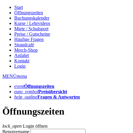
Start
Öffnungszeiten
Buchungskalender
Kurse / Lehrvideos
Miete / Schulsport
Preise / Gutscheine
Häufige Fragen
Strandcafé
Merch-Shop
Anfahrt
Kontakt
Login
MENÜ
menu
event
Öffnungs­zeiten
euro_symbol
Preis­übersicht
help_outline
Fragen & Antworten
Öffnungszeiten
lock_open
Login öffnen
Benutzername