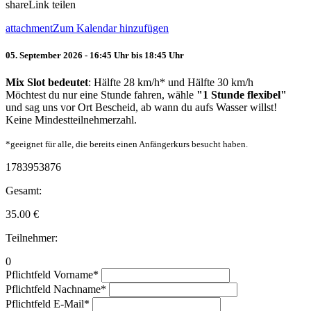
share
Link teilen
attachment
Zum Kalendar hinzufügen
05. September 2026 - 16:45 Uhr bis 18:45 Uhr
Mix Slot bedeutet
: Hälfte 28 km/h* und Hälfte 30 km/h
Möchtest du nur eine Stunde fahren, wähle
"1 Stunde flexibel"
und sag uns vor Ort Bescheid, ab wann du aufs Wasser willst!
Keine Mindestteilnehmerzahl.
*geeignet für alle, die bereits einen Anfängerkurs besucht haben.
1783953876
Gesamt:
35.00
€
Teilnehmer:
0
Pflichtfeld
Vorname
*
Pflichtfeld
Nachname
*
Pflichtfeld
E-Mail
*