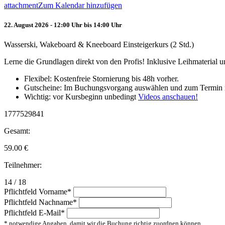
attachment
Zum Kalendar hinzufügen
22. August 2026 - 12:00 Uhr bis 14:00 Uhr
Wasserski, Wakeboard & Kneeboard Einsteigerkurs (2 Std.)
Lerne die Grundlagen direkt von den Profis! Inklusive Leihmaterial
Flexibel: Kostenfreie Stornierung bis 48h vorher.
Gutscheine: Im Buchungsvorgang auswählen und zum Termin 
Wichtig: vor Kursbeginn unbedingt
Videos anschauen!
1777529841
Gesamt:
59.00
€
Teilnehmer:
14 / 18
Pflichtfeld
Vorname
*
Pflichtfeld
Nachname
*
Pflichtfeld
E-Mail
*
* notwendige Angaben, damit wir die Buchung richtig zuordnen können