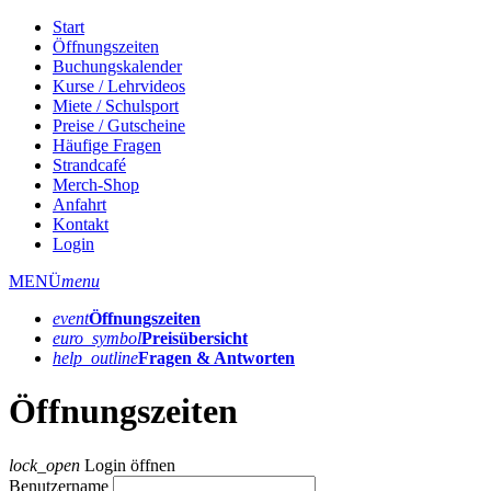
Start
Öffnungszeiten
Buchungskalender
Kurse / Lehrvideos
Miete / Schulsport
Preise / Gutscheine
Häufige Fragen
Strandcafé
Merch-Shop
Anfahrt
Kontakt
Login
MENÜ
menu
event
Öffnungs­zeiten
euro_symbol
Preis­übersicht
help_outline
Fragen & Antworten
Öffnungszeiten
lock_open
Login öffnen
Benutzername