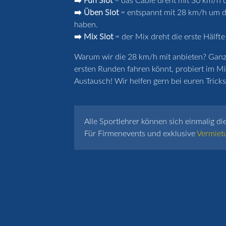
➡️ Fun Slot
= das Cable dreht mit 30 km/h u
➡️ Üben Slot
= entspannt mit 28 km/h um de
haben.
➡️ Mix Slot
= der Mix dreht die erste Hälfte
Warum wir die 28 km/h mit anbieten? Ganz k
ersten Runden fahren könnt, probiert im Mi
Austausch! Wir helfen gern bei euren Tricks 
Alle Sportlehrer können sich einmalig di
Für Firmenevents und exklusive
Vermiet