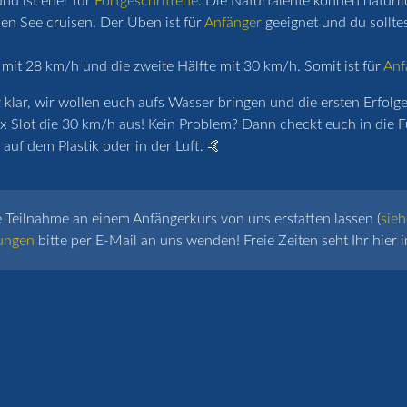
nd ist eher für
Fortgeschrittene
. Die Naturtalente können natürl
n See cruisen. Der Üben ist für
Anfänger
geeignet und du sollte
 mit 28 km/h und die zweite Hälfte mit 30 km/h. Somit ist für
Anf
lar, wir wollen euch aufs Wasser bringen und die ersten Erfolge 
x Slot die 30 km/h aus! Kein Problem? Dann checkt euch in die F
auf dem Plastik oder in der Luft. 🤙
e Teilnahme an einem Anfängerkurs von uns erstatten lassen (
sieh
ungen
bitte per E-Mail an uns wenden! Freie Zeiten seht Ihr hier