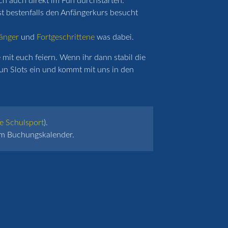
ich auch direkt im Fun durchstarten.
st bestenfalls den Anfängerkurs besucht
änger
und
Fortgeschrittene
was dabei.
mit euch feiern. Wenn ihr dann stabil die
un Slots ein und kommt mit uns in den
e Schulsport
).
 im Buchungskalender.