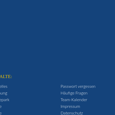
ALTE:
elles
Passwort vergessen
hung
Häufige Fragen
epark
Team-Kalender
e
Impressum
e
Datenschutz