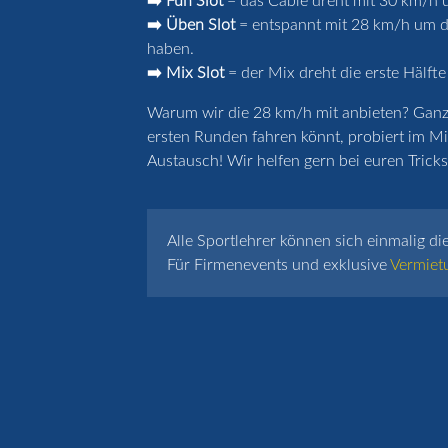
➡️ Fun Slot
= das Cable dreht mit 30 km/h u
➡️ Üben Slot
= entspannt mit 28 km/h um de
haben.
➡️ Mix Slot
= der Mix dreht die erste Hälfte
Warum wir die 28 km/h mit anbieten? Ganz k
ersten Runden fahren könnt, probiert im Mi
Austausch! Wir helfen gern bei euren Tricks 
Alle Sportlehrer können sich einmalig di
Für Firmenevents und exklusive
Vermiet