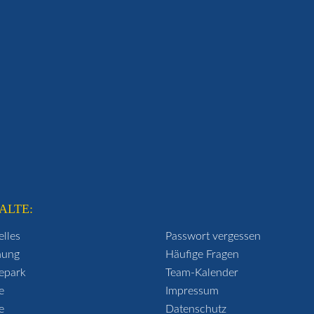
ALTE:
elles
Passwort vergessen
hung
Häufige Fragen
epark
Team-Kalender
e
Impressum
e
Datenschutz