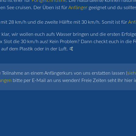
nd ist eher für
Fortgeschrittene
. Die Naturtalente können natürl
n See cruisen. Der Üben ist für
Anfänger
geeignet und du sollte
 mit 28 km/h und die zweite Hälfte mit 30 km/h. Somit ist für
Anf
lar, wir wollen euch aufs Wasser bringen und die ersten Erfolge 
x Slot die 30 km/h aus! Kein Problem? Dann checkt euch in die F
auf dem Plastik oder in der Luft. 🤙
e Teilnahme an einem Anfängerkurs von uns erstatten lassen (
sieh
ungen
bitte per E-Mail an uns wenden! Freie Zeiten seht Ihr hier