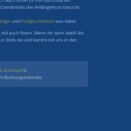
ich auch direkt im Fun durchstarten.
st bestenfalls den Anfängerkurs besucht
änger
und
Fortgeschrittene
was dabei.
mit euch feiern. Wenn ihr dann stabil die
un Slots ein und kommt mit uns in den
e Schulsport
).
 im Buchungskalender.