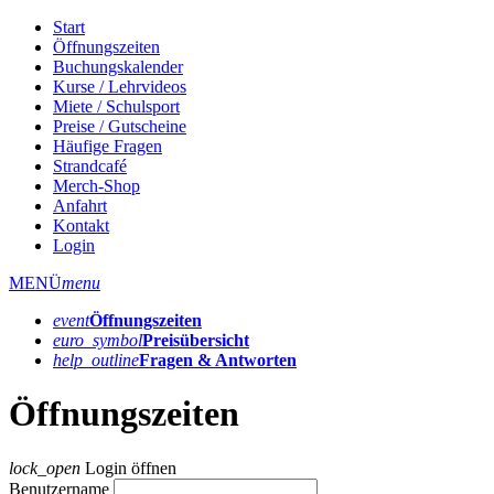
Start
Öffnungszeiten
Buchungskalender
Kurse / Lehrvideos
Miete / Schulsport
Preise / Gutscheine
Häufige Fragen
Strandcafé
Merch-Shop
Anfahrt
Kontakt
Login
MENÜ
menu
event
Öffnungs­zeiten
euro_symbol
Preis­übersicht
help_outline
Fragen & Antworten
Öffnungszeiten
lock_open
Login öffnen
Benutzername