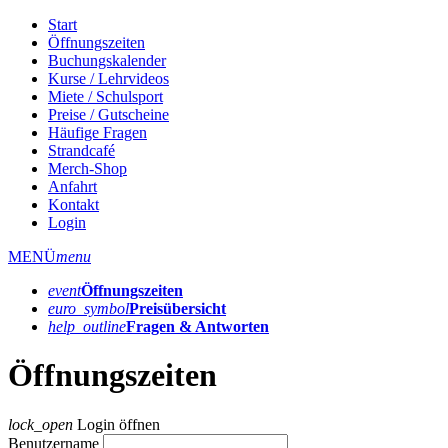
Start
Öffnungszeiten
Buchungskalender
Kurse / Lehrvideos
Miete / Schulsport
Preise / Gutscheine
Häufige Fragen
Strandcafé
Merch-Shop
Anfahrt
Kontakt
Login
MENÜ
menu
event
Öffnungs­zeiten
euro_symbol
Preis­übersicht
help_outline
Fragen & Antworten
Öffnungszeiten
lock_open
Login öffnen
Benutzername