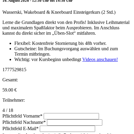
16. August 2026 - 12:30 Uhr bis 14:30 Uhr
Wasserski, Wakeboard & Kneeboard Einsteigerkurs (2 Std.)
Lerne die Grundlagen direkt von den Profis! Inklusive Leihmaterial
und maximalem Spaßfaktor beim Ausprobieren. Im Anschluss
kannst du direkt sicher im „Üben-Slot“ mitfahren.
Flexibel: Kostenfreie Stornierung bis 48h vorher.
Gutscheine: Im Buchungsvorgang auswählen und zum
Termin mitbringen.
Wichtig: vor Kursbeginn unbedingt
Videos anschauen!
1777529815
Gesamt:
59.00
€
Teilnehmer:
4 / 18
Pflichtfeld
Vorname
*
Pflichtfeld
Nachname
*
Pflichtfeld
E-Mail
*