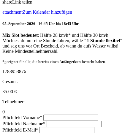
share
Link teilen
attachment
Zum Kalendar hinzufügen
05. September 2026 - 16:45 Uhr bis 18:45 Uhr
Mix Slot bedeutet
: Hälfte 28 km/h* und Hälfte 30 km/h
Möchtest du nur eine Stunde fahren, wähle
"1 Stunde flexibel"
und sag uns vor Ort Bescheid, ab wann du aufs Wasser willst!
Keine Mindestteilnehmerzahl.
*geeignet für alle, die bereits einen Anfängerkurs besucht haben.
1783953876
Gesamt:
35.00
€
Teilnehmer:
0
Pflichtfeld
Vorname
*
Pflichtfeld
Nachname
*
Pflichtfeld
E-Mail
*