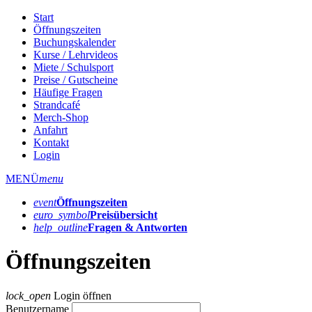
Start
Öffnungszeiten
Buchungskalender
Kurse / Lehrvideos
Miete / Schulsport
Preise / Gutscheine
Häufige Fragen
Strandcafé
Merch-Shop
Anfahrt
Kontakt
Login
MENÜ
menu
event
Öffnungs­zeiten
euro_symbol
Preis­übersicht
help_outline
Fragen & Antworten
Öffnungszeiten
lock_open
Login öffnen
Benutzername