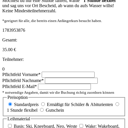
Möchtest du nur eine Stunde fahren, wähle
"1 Stunde flexibel"
und sag uns vor Ort Bescheid, ab wann du aufs Wasser willst!
Keine Mindestteilnehmerzahl.
*geeignet für alle, die bereits einen Anfängerkurs besucht haben.
1783953876
Gesamt:
35.00
€
Teilnehmer:
0
Pflichtfeld
Vorname
*
Pflichtfeld
Nachname
*
Pflichtfeld
E-Mail
*
* notwendige Angaben, damit wir die Buchung richtig zuordnen können
Preisoption
Standardpreis
Ermäßigt für Schüler & Abiturienten
1 Stunde flexibel
Gutschein
Leihmaterial
Basis: Ski, Kneeboard, Neo, Weste
Wake: Wakeboard,