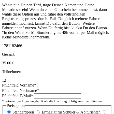
Wähle nun Deinen Tarif, trage Deinen Namen und Deine
Mailadresse ein! Wenn du einen Gutschein bekommen hast, dann
wähle diese Option aus und führe den vollständigen
Registrierungsprozess durch! Falls Du gleich mehrere Fahrer:innen
anmelden möchtest, kannst Du dafür den Button "Weitere
Fahrer:innen" nutzen. Wenn Du fertig bist, klickst Du den Button
"In den Warenkorb". Stornierung bis 48h vorher per Mail möglich.
Keine Mindestteilnehmerzahl.
1781182466
Gesamt:
35.00
€
Teilnehmer:
12
Pflichtfeld
Vorname
*
Pflichtfeld
Nachname
*
Pflichtfeld
E-Mail
*
* notwendige Angaben, damit wir die Buchung richtig zuordnen können
Preisoption
Standardpreis
Ermäßigt für Schüler & Abiturienten