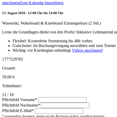
attachment
Zum Kalendar hinzufügen
15. August 2026 - 12:00 Uhr bis 14:00 Uhr
Wasserski, Wakeboard & Kneeboard Einsteigerkurs (2 Std.)
Lerne die Grundlagen direkt von den Profis! Inklusive Leihmaterial
Flexibel: Kostenfreie Stornierung bis 48h vorher.
Gutscheine: Im Buchungsvorgang auswählen und zum Termin 
Wichtig: vor Kursbeginn unbedingt
Videos anschauen!
1777529785
Gesamt:
59.00
€
Teilnehmer:
12 / 18
Pflichtfeld
Vorname
*
Pflichtfeld
Nachname
*
Pflichtfeld
E-Mail
*
* notwendige Angaben, damit wir die Buchung richtig zuordnen können