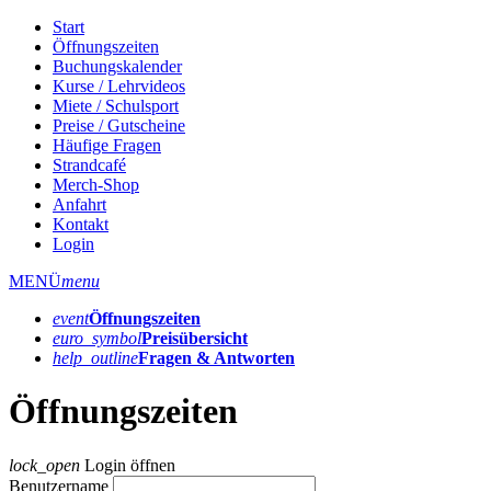
Start
Öffnungszeiten
Buchungskalender
Kurse / Lehrvideos
Miete / Schulsport
Preise / Gutscheine
Häufige Fragen
Strandcafé
Merch-Shop
Anfahrt
Kontakt
Login
MENÜ
menu
event
Öffnungs­zeiten
euro_symbol
Preis­übersicht
help_outline
Fragen & Antworten
Öffnungszeiten
lock_open
Login öffnen
Benutzername