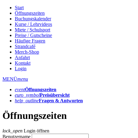
Start
Öffnungszeiten
Buchungskalender
Kurse / Lehrvideos
Miete / Schulsport
Preise / Gutscheine
Häufige Fragen
Strandcafé
Merch-Shop
Anfahrt
Kontakt
Login
MENÜ
menu
event
Öffnungs­zeiten
euro_symbol
Preis­übersicht
help_outline
Fragen & Antworten
Öffnungszeiten
lock_open
Login öffnen
Benutzername