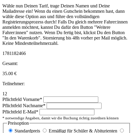
Wähle nun Deinen Tarif, trage Deinen Namen und Deine
Mailadresse ein! Wenn du einen Gutschein bekommen hast, dann
wähle diese Option aus und führe den vollständigen
Registrierungsprozess durch! Falls Du gleich mehrere Fahrer:innen
anmelden möchtest, kannst Du dafür den Button "Weitere
Fahrer:innen" nutzen. Wenn Du fertig bist, klickst Du den Button
"In den Warenkorb". Stornierung bis 48h vorher per Mail möglich.
Keine Mindestteilnehmerzahl.
1781182466
Gesamt:
35.00
€
Teilnehmer:
12
Pflichtfeld
Vorname
*
Pflichtfeld
Nachname
*
Pflichtfeld
E-Mail
*
* notwendige Angaben, damit wir die Buchung richtig zuordnen können
Preisoption
Standardpreis
Ermäßigt für Schüler & Abiturienten