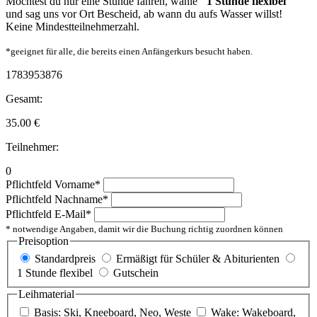
Möchtest du nur eine Stunde fahren, wähle
"1 Stunde flexibel"
und sag uns vor Ort Bescheid, ab wann du aufs Wasser willst!
Keine Mindestteilnehmerzahl.
*geeignet für alle, die bereits einen Anfängerkurs besucht haben.
1783953876
Gesamt:
35.00
€
Teilnehmer:
0
Pflichtfeld
Vorname
*
Pflichtfeld
Nachname
*
Pflichtfeld
E-Mail
*
* notwendige Angaben, damit wir die Buchung richtig zuordnen können
Preisoption
Standardpreis
Ermäßigt für Schüler & Abiturienten
1 Stunde flexibel
Gutschein
Leihmaterial
Basis: Ski, Kneeboard, Neo, Weste
Wake: Wakeboard,