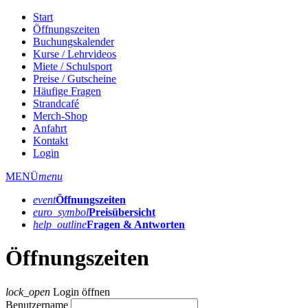
Start
Öffnungszeiten
Buchungskalender
Kurse / Lehrvideos
Miete / Schulsport
Preise / Gutscheine
Häufige Fragen
Strandcafé
Merch-Shop
Anfahrt
Kontakt
Login
MENÜ
menu
event
Öffnungs­zeiten
euro_symbol
Preis­übersicht
help_outline
Fragen & Antworten
Öffnungszeiten
lock_open
Login öffnen
Benutzername