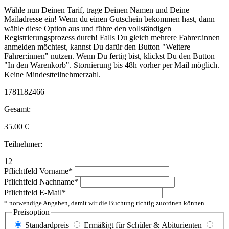
Wähle nun Deinen Tarif, trage Deinen Namen und Deine
Mailadresse ein! Wenn du einen Gutschein bekommen hast, dann
wähle diese Option aus und führe den vollständigen
Registrierungsprozess durch! Falls Du gleich mehrere Fahrer:innen
anmelden möchtest, kannst Du dafür den Button "Weitere
Fahrer:innen" nutzen. Wenn Du fertig bist, klickst Du den Button
"In den Warenkorb". Stornierung bis 48h vorher per Mail möglich.
Keine Mindestteilnehmerzahl.
1781182466
Gesamt:
35.00
€
Teilnehmer:
12
Pflichtfeld
Vorname
*
Pflichtfeld
Nachname
*
Pflichtfeld
E-Mail
*
* notwendige Angaben, damit wir die Buchung richtig zuordnen können
Preisoption
Standardpreis
Ermäßigt für Schüler & Abiturienten