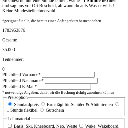
Möchtest du nur eine Stunde fahren, wähle
"1 Stunde flexibel"
und sag uns vor Ort Bescheid, ab wann du aufs Wasser willst!
Keine Mindestteilnehmerzahl.
*geeignet für alle, die bereits einen Anfängerkurs besucht haben.
1783953876
Gesamt:
35.00
€
Teilnehmer:
0
Pflichtfeld
Vorname
*
Pflichtfeld
Nachname
*
Pflichtfeld
E-Mail
*
* notwendige Angaben, damit wir die Buchung richtig zuordnen können
Preisoption
Standardpreis
Ermäßigt für Schüler & Abiturienten
1 Stunde flexibel
Gutschein
Leihmaterial
Basis: Ski, Kneeboard, Neo, Weste
Wake: Wakeboard,