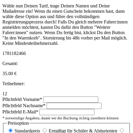
Wähle nun Deinen Tarif, trage Deinen Namen und Deine
Mailadresse ein! Wenn du einen Gutschein bekommen hast, dann
wähle diese Option aus und führe den vollständigen
Registrierungsprozess durch! Falls Du gleich mehrere Fahrer:innen
anmelden möchtest, kannst Du dafür den Button "Weitere
Fahrer:innen" nutzen. Wenn Du fertig bist, klickst Du den Button
"In den Warenkorb". Stornierung bis 48h vorher per Mail möglich.
Keine Mindestteilnehmerzahl.
1781182466
Gesamt:
35.00
€
Teilnehmer:
12
Pflichtfeld
Vorname
*
Pflichtfeld
Nachname
*
Pflichtfeld
E-Mail
*
* notwendige Angaben, damit wir die Buchung richtig zuordnen können
Preisoption
Standardpreis
Ermäßigt für Schüler & Abiturienten