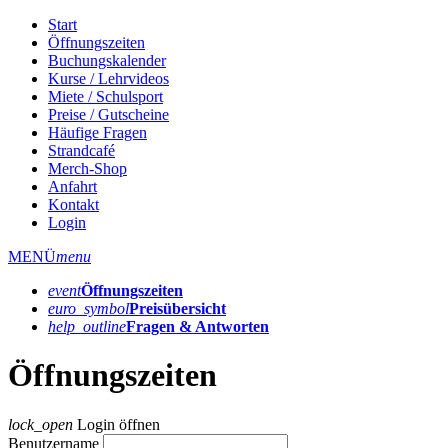
Start
Öffnungszeiten
Buchungskalender
Kurse / Lehrvideos
Miete / Schulsport
Preise / Gutscheine
Häufige Fragen
Strandcafé
Merch-Shop
Anfahrt
Kontakt
Login
MENÜ
menu
event
Öffnungs­zeiten
euro_symbol
Preis­übersicht
help_outline
Fragen & Antworten
Öffnungszeiten
lock_open
Login öffnen
Benutzername