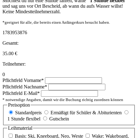
Möchtest du nur eine Stunde fahren, wähle
"1 Stunde flexibel"
und sag uns vor Ort Bescheid, ab wann du aufs Wasser willst!
Keine Mindestteilnehmerzahl.
*geeignet für alle, die bereits einen Anfängerkurs besucht haben.
1783953876
Gesamt:
35.00
€
Teilnehmer:
0
Pflichtfeld
Vorname
*
Pflichtfeld
Nachname
*
Pflichtfeld
E-Mail
*
* notwendige Angaben, damit wir die Buchung richtig zuordnen können
Preisoption
Standardpreis
Ermäßigt für Schüler & Abiturienten
1 Stunde flexibel
Gutschein
Leihmaterial
Basis: Ski, Kneeboard, Neo, Weste
Wake: Wakeboard,