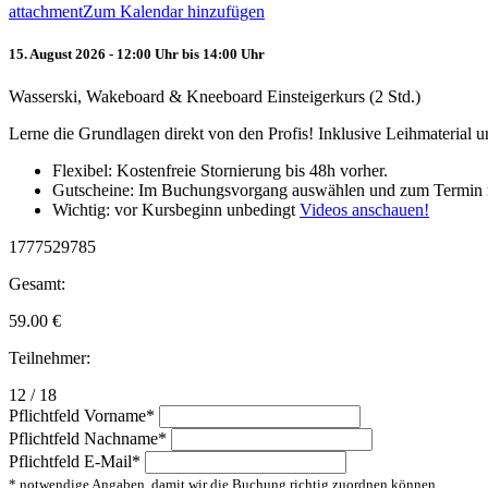
attachment
Zum Kalendar hinzufügen
15. August 2026 - 12:00 Uhr bis 14:00 Uhr
Wasserski, Wakeboard & Kneeboard Einsteigerkurs (2 Std.)
Lerne die Grundlagen direkt von den Profis! Inklusive Leihmaterial
Flexibel: Kostenfreie Stornierung bis 48h vorher.
Gutscheine: Im Buchungsvorgang auswählen und zum Termin 
Wichtig: vor Kursbeginn unbedingt
Videos anschauen!
1777529785
Gesamt:
59.00
€
Teilnehmer:
12 / 18
Pflichtfeld
Vorname
*
Pflichtfeld
Nachname
*
Pflichtfeld
E-Mail
*
* notwendige Angaben, damit wir die Buchung richtig zuordnen können