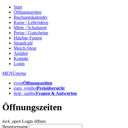
Start
Öffnungszeiten
Buchungskalender
Kurse / Lehrvideos
Miete / Schulsport
Preise / Gutscheine
Häufige Fragen
Strandcafé
Merch-Shop
Anfahrt
Kontakt
Login
MENÜ
menu
event
Öffnungs­zeiten
euro_symbol
Preis­übersicht
help_outline
Fragen & Antworten
Öffnungszeiten
lock_open
Login öffnen
Benutzername