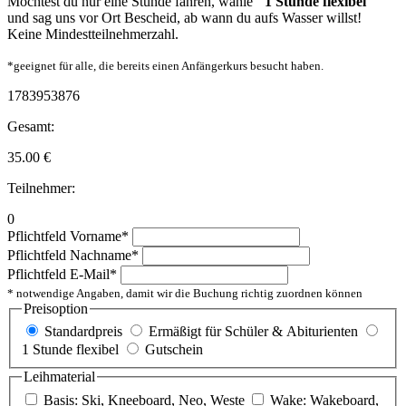
Möchtest du nur eine Stunde fahren, wähle
"1 Stunde flexibel"
und sag uns vor Ort Bescheid, ab wann du aufs Wasser willst!
Keine Mindestteilnehmerzahl.
*geeignet für alle, die bereits einen Anfängerkurs besucht haben.
1783953876
Gesamt:
35.00
€
Teilnehmer:
0
Pflichtfeld
Vorname
*
Pflichtfeld
Nachname
*
Pflichtfeld
E-Mail
*
* notwendige Angaben, damit wir die Buchung richtig zuordnen können
Preisoption
Standardpreis
Ermäßigt für Schüler & Abiturienten
1 Stunde flexibel
Gutschein
Leihmaterial
Basis: Ski, Kneeboard, Neo, Weste
Wake: Wakeboard,