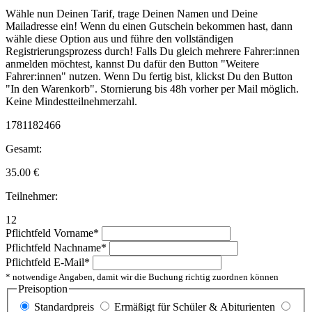
Wähle nun Deinen Tarif, trage Deinen Namen und Deine
Mailadresse ein! Wenn du einen Gutschein bekommen hast, dann
wähle diese Option aus und führe den vollständigen
Registrierungsprozess durch! Falls Du gleich mehrere Fahrer:innen
anmelden möchtest, kannst Du dafür den Button "Weitere
Fahrer:innen" nutzen. Wenn Du fertig bist, klickst Du den Button
"In den Warenkorb". Stornierung bis 48h vorher per Mail möglich.
Keine Mindestteilnehmerzahl.
1781182466
Gesamt:
35.00
€
Teilnehmer:
12
Pflichtfeld
Vorname
*
Pflichtfeld
Nachname
*
Pflichtfeld
E-Mail
*
* notwendige Angaben, damit wir die Buchung richtig zuordnen können
Preisoption
Standardpreis
Ermäßigt für Schüler & Abiturienten