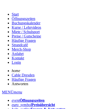
Start
Öffnungszeiten
Buchungskalender
Kurse / Lehrvideos
Miete / Schulsport
Preise / Gutscheine
Häufige Fragen
Strandcafé
Merch-Shop
Anfahrt
Kontakt
Login
home
Cable Dresden
Häufige Fragen
Antworten
MENÜ
menu
event
Öffnungs­zeiten
euro_symbol
Preis­übersicht