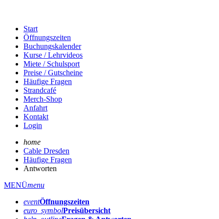
Start
Öffnungszeiten
Buchungskalender
Kurse / Lehrvideos
Miete / Schulsport
Preise / Gutscheine
Häufige Fragen
Strandcafé
Merch-Shop
Anfahrt
Kontakt
Login
home
Cable Dresden
Häufige Fragen
Antworten
MENÜ
menu
event
Öffnungs­zeiten
euro_symbol
Preis­übersicht