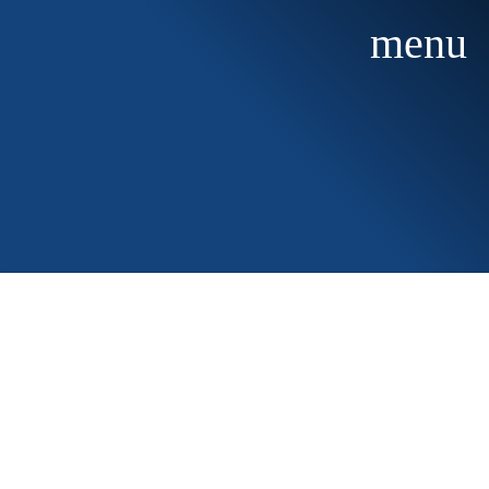
menu
Start
Öffnungszeiten
Buchungskalender
Kurse / Lehrvideos
Miete / Schulsport
Preise / Gutscheine
Häufige Fragen
Strandcafé
Merch-Shop
Anfahrt
Kontakt
Login