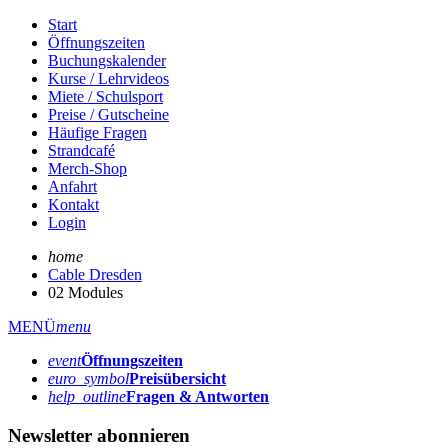
Start
Öffnungszeiten
Buchungskalender
Kurse / Lehrvideos
Miete / Schulsport
Preise / Gutscheine
Häufige Fragen
Strandcafé
Merch-Shop
Anfahrt
Kontakt
Login
home
Cable Dresden
02 Modules
MENÜ
menu
event
Öffnungs­zeiten
euro_symbol
Preis­übersicht
help_outline
Fragen & Antworten
Newsletter abonnieren